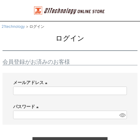
21technology
ログイン
ログイン
会員登録がお済みのお客様
メールアドレス
(
必
パスワード
須
(
)
必
須