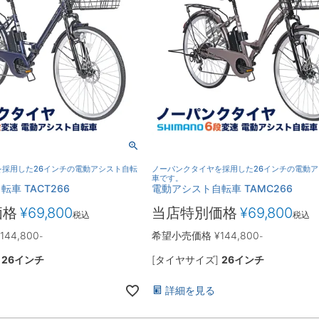
を採用した26インチの電動アシスト自転
ノーパンクタイヤを採用した26インチの電動
車です。
車 TACT266
電動アシスト自転車 TAMC266
価格
¥
69,800
当店特別価格
¥
69,800
税込
税込
144,800
希望小売価格
¥
144,800
-
-
]
26インチ
[タイヤサイズ]
26インチ
詳細を見る