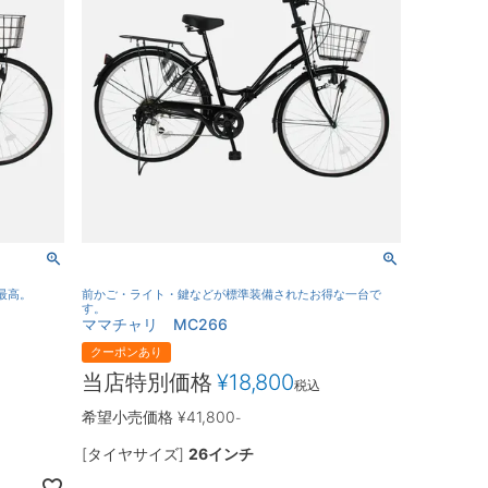
最高。
前かご・ライト・鍵などが標準装備されたお得な一台で
す。
ママチャリ MC266
クーポンあり
当店特別価格
¥
18,800
税込
希望小売価格
¥
41,800
-
[タイヤサイズ]
26インチ