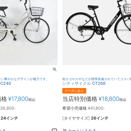
ない爽やかなデザインが魅力です。
前カゴやカギなどが標準装備されていてコスパ
C240
シティサイクル CT266
クーポンあり
価格
¥
17,800
当店特別価格
¥
18,800
税込
税込
36,800
希望小売価格
¥
41,800
-
-
]
24インチ
[タイヤサイズ]
26インチ
れる
カートに入れる