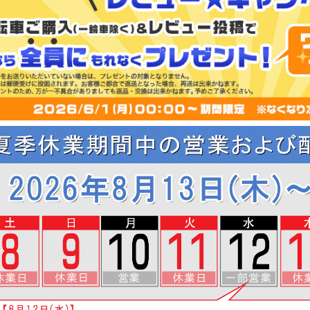
ド
〜
選ぶ
シスト自転車
電動キックボード
スポーツバイク
通学
小径車・ミニベロ
折りたたみ自転車
用
ノーパンクタイヤ
カーボンフレーム
・アクセサリ
イズで選ぶ
し
700c
8インチ
12インチ
20インチ
ンチ
24インチ
26インチ
選ぶ
・アクセサリー
ロックキー
カゴ
ポンプ