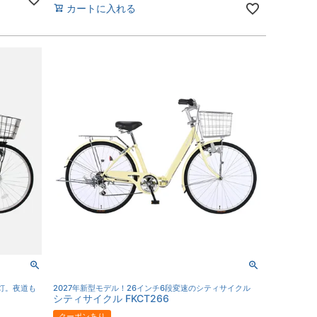
カートに入れる
灯。夜道も
2027年新型モデル！26インチ6段変速のシティサイクル
シティサイクル FKCT266
クーポンあり