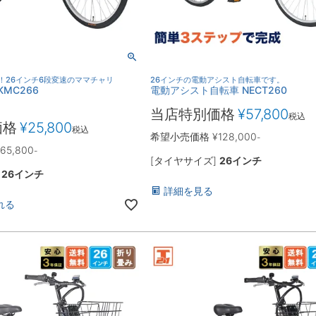
ル！26インチ6段変速のママチャリ
26インチの電動アシスト自転車です。
MC266
電動アシスト自転車 NECT260
当店特別価格
¥
57,800
税込
価格
¥
25,800
税込
希望小売価格
¥
128,000
-
65,800
-
[タイヤサイズ]
26インチ
]
26インチ
詳細を見る
れる