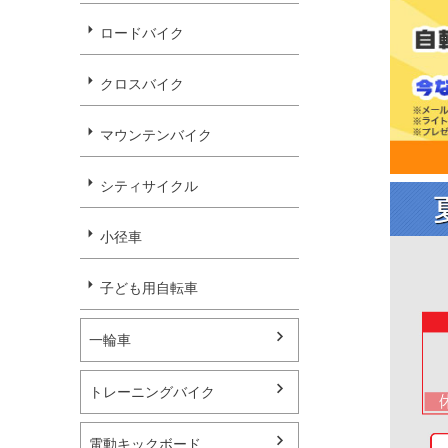
キーワー
ロードバイク
価格
クロスバイク
マウンテンバイク
タイプで
電動ア
シティサイクル
通勤・
子ども
小径車
パーツ
子ども用自転車
タイヤサ
指定な
一輪車
22イ
トレーニングバイク
パーツを
パーツ
電動キックボード