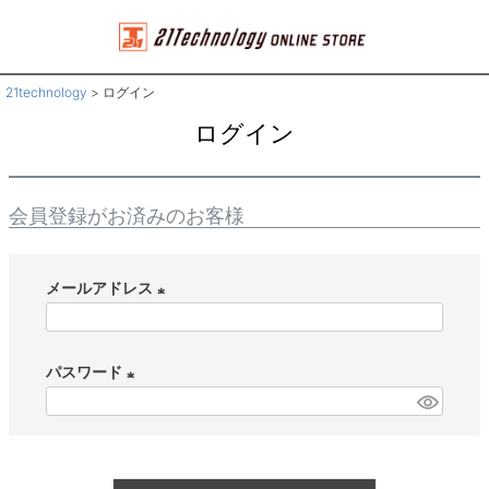
21technology
ログイン
ログイン
会員登録がお済みのお客様
メールアドレス
(
必
パスワード
須
(
)
必
須