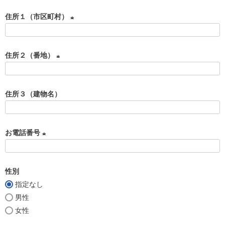
必
住所１（市区町村）
須
)
(
必
住所２（番地）
須
(
)
必
住所３（建物名）
須
)
お電話番号
(
必
性別
須
指定なし
)
男性
女性