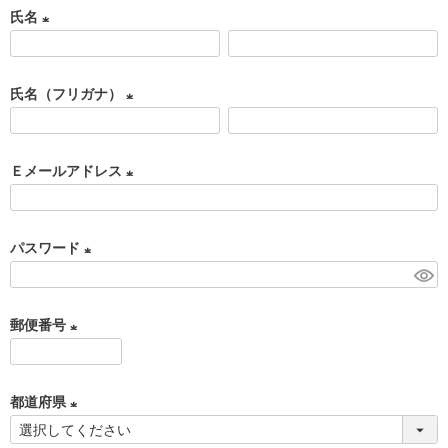
氏名
(
必
氏名（フリガナ）
須
(
)
必
Ｅメールアドレス
須
(
)
必
パスワード
須
(
)
必
郵便番号
須
(
)
必
都道府県
須
(
)