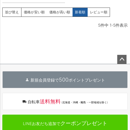
並び替え
価格が安い順
価格が高い順
新着順
レビュー順
5
件中
1
-
5
件表示
ペー
ジト
500
新規会員登録で
ポイントプレゼント
ップ
へ
送料無料
自転車
(北海道・沖縄・離島・一部地域を除く)
クーポンプレゼント
LINEお友だち追加で