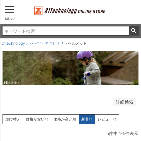
タイヤ＆チューブ
その他
並び順
MENU
新着順
登録順
価格が安い順
21technology
パーツ・アクセサリ
ヘルメット
価格が高い順
優先度順
レビュー順
キーワードヒット順
検索
詳細検索
並び替え
価格が安い順
価格が高い順
新着順
レビュー順
5
件中
1
-
5
件表示