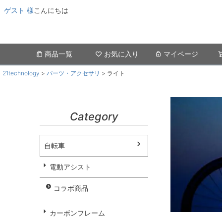
子ども
ゲスト 様
こんにちは
パーツ
タイヤサ
商品一覧
お気に入り
マイページ
指定な
22イ
21technology
パーツ・アクセサリ
ライト
パーツを
パーツ
Category
サドル
チャイ
自転車
並び順
電動アシスト
新着順
優先度
コラボ商品
カーボンフレーム