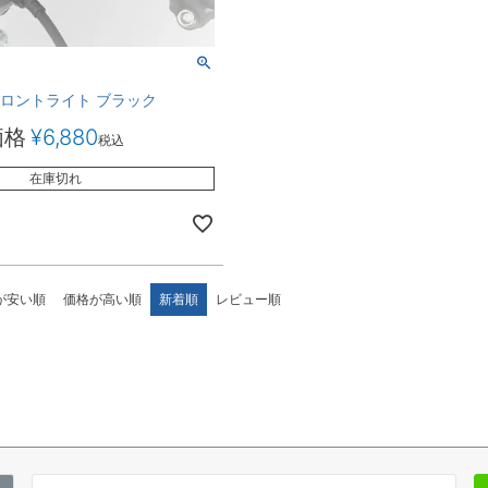
フロントライト ブラック
価格
¥
6,880
税込
在庫切れ
が安い順
価格が高い順
新着順
レビュー順