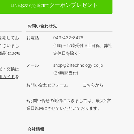
ジト
クーポンプレゼント
LINEお友だち追加で
ップ
へ
お問い合わせ先
を期してお
お電話
043-432-8478
ございまし
(11時～17時受付 ※土日祝、弊社
商品)にお知
定休日を除く)
メール
shop@21technology.co.jp
品・交換は
(24時間受付)
用ガイド
を
お問い合わせフォーム
こちらから
※お問い合せの返信につきましては、最大2営
業日以内にさせていただいております。
会社情報