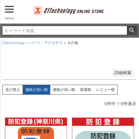
登録順
価格が安い順
MENU
価格が高い順
優先度順
レビュー順
21technology
パーツ・アクセサリ
その他
キーワードヒット順
検索
詳細検索
並び替え
価格が安い順
価格が高い順
新着順
レビュー順
8
件中
1
-
8
件表示