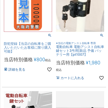
防犯登録【当店の自転車をご購
※当社の電動アシスト自転車 専用
電動自転車 電動アシスト自転車
入いただいたお客様に限り購入
鍵セット3号用|新品 予備 バッ
可能】
テリー用【pt1007】
当店特別価格
¥
800
税込
当店特別価格
¥
1,980
詳細を見る
税込
カートに入れる