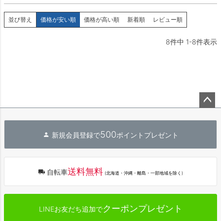
並び替え
価格が安い順
価格が高い順
新着順
レビュー順
8
件中
1
-
8
件表示
ペー
ジト
500
新規会員登録で
ポイントプレゼント
ップ
へ
送料無料
自転車
(北海道・沖縄・離島・一部地域を除く)
クーポンプレゼント
LINEお友だち追加で