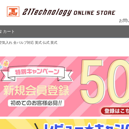
お問
カート
検索
空気入れ 全バルブ対応 英式 仏式 英式