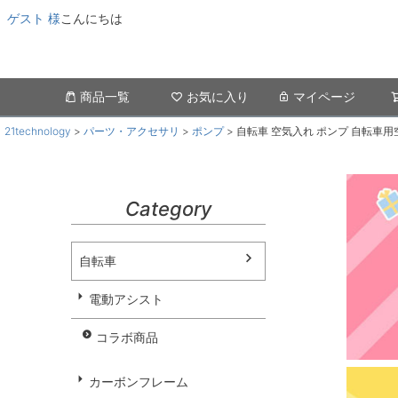
ゲスト 様
こんにちは
商品一覧
お気に入り
マイページ
21technology
パーツ・アクセサリ
ポンプ
自転車 空気入れ ポンプ 自転車用
Category
自転車
電動アシスト
コラボ商品
カーボンフレーム