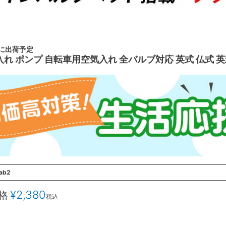
内に出荷予定
入れ ポンプ 自転車用空気入れ 全バルブ対応 英式 仏式 
ab2
¥
2,380
格
税込