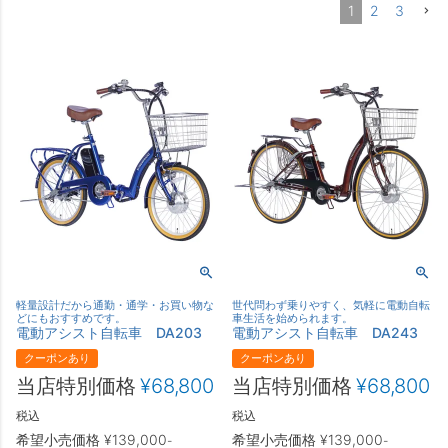
1
2
3
軽量設計だから通勤・通学・お買い物な
世代問わず乗りやすく、気軽に電動自転
どにもおすすめです。
車生活を始められます。
電動アシスト自転車 DA203
電動アシスト自転車 DA243
クーポンあり
クーポンあり
当店特別価格
¥
68,800
当店特別価格
¥
68,800
税込
税込
希望小売価格
¥
139,000
希望小売価格
¥
139,000
-
-