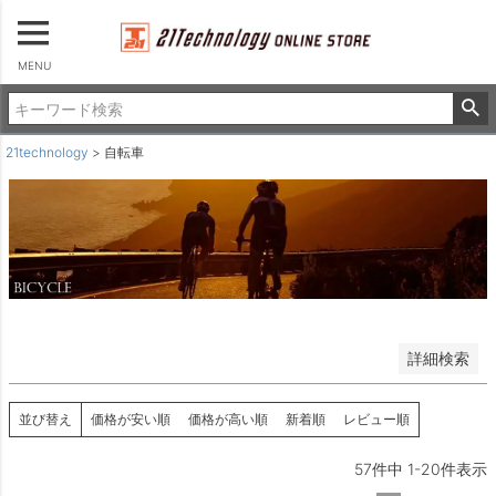
タイヤ＆チューブ
その他
並び順
MENU
新着順
登録順
価格が安い順
21technology
自転車
価格が高い順
優先度順
レビュー順
キーワードヒット順
検索
詳細検索
並び替え
価格が安い順
価格が高い順
新着順
レビュー順
57
件中
1
-
20
件表示