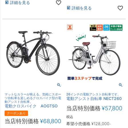
詳細を見る
詳細を見る
マットなカラーが映える。気軽にスポー
26インチの電動アシスト自転車です。
ツ自転車を楽しめるクロスバイク型の電
電動アシスト自転車 NECT260
動アシスト自転車。
電動クロスバイク AOGTSO
当店特別価格
¥
57,800
クーポンあり
税込
当店特別価格
¥
68,800
希望小売価格
¥
128,000
-