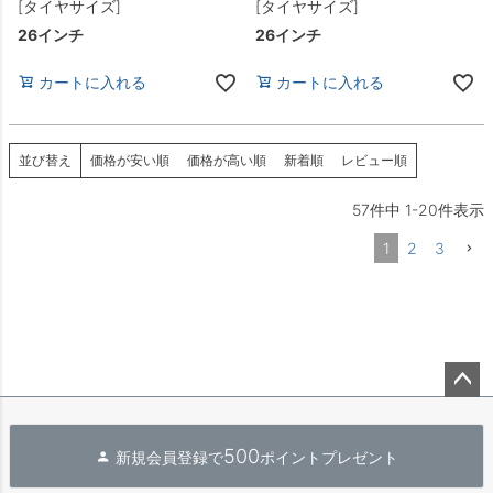
[タイヤサイズ]
[タイヤサイズ]
26インチ
26インチ
カートに入れる
カートに入れる
並び替え
価格が安い順
価格が高い順
新着順
レビュー順
57
件中
1
-
20
件表示
1
2
3
ペー
ジト
500
新規会員登録で
ポイントプレゼント
ップ