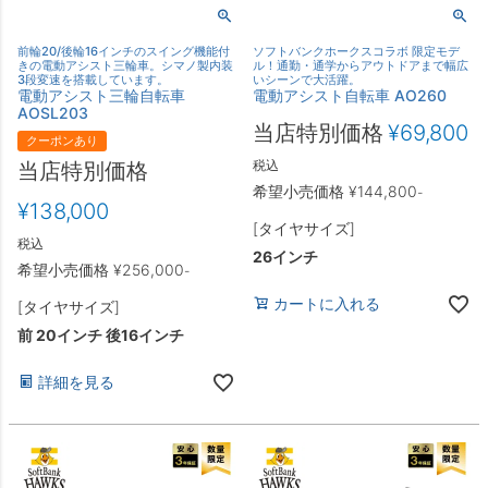
前輪20/後輪16インチのスイング機能付
ソフトバンクホークスコラボ 限定モデ
きの電動アシスト三輪車。シマノ製内装
ル！通勤・通学からアウトドアまで幅広
3段変速を搭載しています。
いシーンで大活躍。
電動アシスト三輪自転車
電動アシスト自転車 AO260
AOSL203
当店特別価格
¥
69,800
クーポンあり
税込
当店特別価格
希望小売価格
¥
144,800
-
¥
138,000
[タイヤサイズ]
税込
26インチ
希望小売価格
¥
256,000
-
カートに入れる
[タイヤサイズ]
前 20インチ 後16インチ
詳細を見る