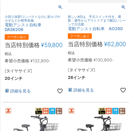
小回り抜群!コンパクトなのに前カゴや
新しいAOは、手元スイッチ付き。通
カギなどが標準装備。
勤・通学からアウトドアまで幅広いシー
電動アシスト自転車
ンで大活躍。
電動アシスト自転車 AO260
DASK206
クーポンあり
クーポンあり
当店特別価格
¥
62,800
当店特別価格
¥
59,800
税込
税込
希望小売価格
¥
130,800
-
希望小売価格
¥
132,800
-
[タイヤサイズ]
[タイヤサイズ]
26インチ
20インチ
詳細を見る
詳細を見る