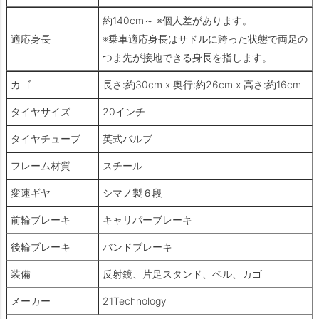
約140cm～ ※個人差があります。
適応身長
※乗車適応身長はサドルに跨った状態で両足の
つま先が接地できる身長を指します。
カゴ
長さ:約30cm x 奥行:約26cm x 高さ:約16cm
タイヤサイズ
20インチ
タイヤチューブ
英式バルブ
フレーム材質
スチール
変速ギヤ
シマノ製６段
前輪ブレーキ
キャリパーブレーキ
後輪ブレーキ
バンドブレーキ
装備
反射鏡、片足スタンド、ベル、カゴ
メーカー
21Technology