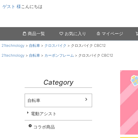
ゲスト 様
こんにちは
商品一覧
お気に入り
マイページ
21technology
自転車
クロスバイク
クロスバイク CBC12
21technology
自転車
カーボンフレーム
クロスバイク CBC12
Category
自転車
電動アシスト
コラボ商品