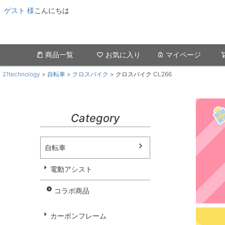
ゲスト 様
こんにちは
商品一覧
お気に入り
マイページ
21technology
自転車
クロスバイク
クロスバイク CL266
Category
自転車
電動アシスト
コラボ商品
カーボンフレーム