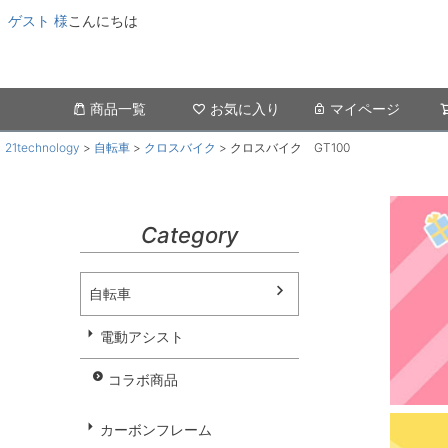
ゲスト 様
こんにちは
商品一覧
お気に入り
マイページ
21technology
自転車
クロスバイク
クロスバイク GT100
Category
自転車
電動アシスト
コラボ商品
カーボンフレーム