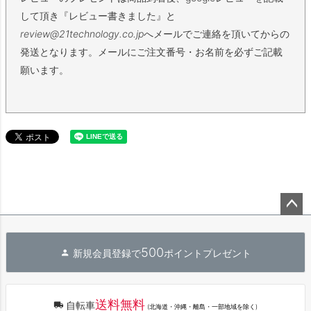
して頂き『レビュー書きました』と
review@21technology.co.jp
へメールでご連絡を頂いてからの
発送となります。メールにご注文番号・お名前を必ずご記載
願います。
ペー
ジト
500
新規会員登録で
ポイントプレゼント
ップ
へ
送料無料
自転車
(北海道・沖縄・離島・一部地域を除く)