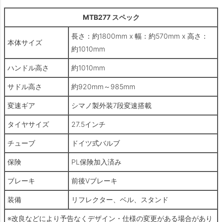
MTB277 スペック
長さ：約1800mm x 幅：約570mm x 高さ：
本体サイズ
約1010mm
ハンドル高さ
約1010mm
サドル高さ
約920mm～985mm
変速ギア
シマノ製外装7段変速搭載
タイヤサイズ
27.5インチ
チューブ
ドイツ式バルブ
保険
PL保険加入済み
ブレーキ
前後Vブレーキ
装備
リフレクター、ベル、スタンド
※改良などにより予告なくデザイン・仕様の変更がある場合があり