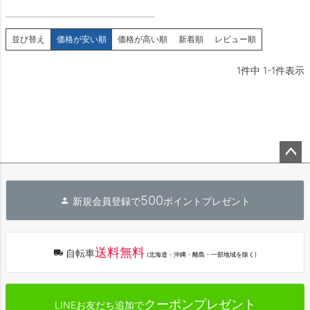
並び替え
価格が安い順
価格が高い順
新着順
レビュー順
1
件中
1
-
1
件表示
ペー
ジト
500
新規会員登録で
ポイントプレゼント
ップ
へ
送料無料
自転車
(北海道・沖縄・離島・一部地域を除く)
クーポンプレゼント
LINEお友だち追加で