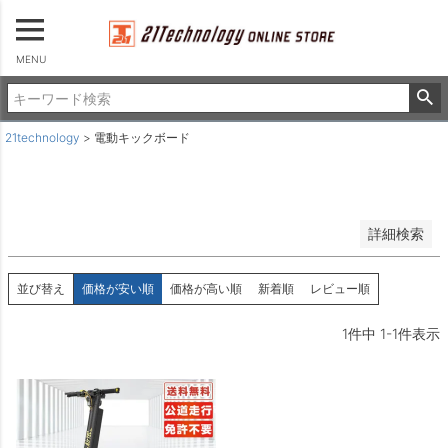
登録順
価格が安い順
MENU
価格が高い順
優先度順
レビュー順
21technology
電動キックボード
キーワードヒット順
検索
詳細検索
並び替え
価格が安い順
価格が高い順
新着順
レビュー順
1
件中
1
-
1
件表示