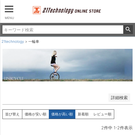
タイヤ＆チューブ
その他
並び順
MENU
新着順
登録順
価格が安い順
21technology
一輪車
価格が高い順
優先度順
レビュー順
キーワードヒット順
検索
詳細検索
並び替え
価格が安い順
価格が高い順
新着順
レビュー順
2
件中
1
-
2
件表示