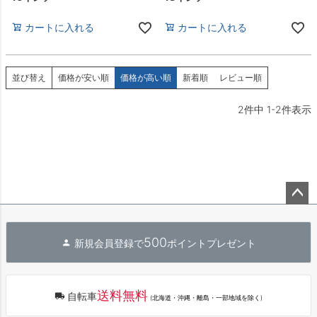
カートに入れる
カートに入れる
並び替え
価格が安い順
価格が高い順
新着順
レビュー順
2
件中
1
-
2
件表示
ペー
ジト
500
新規会員登録で
ポイントプレゼント
ップ
へ
送料無料
自転車
(北海道・沖縄・離島・一部地域を除く)