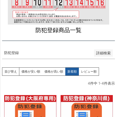
価格が安い順
価格が高い順
優先度順
レビュー順
防犯登録商品一覧
キーワードヒット順
検索
防犯登録
詳細検索
並び替え
価格が安い順
価格が高い順
新着順
レビュー順
4
件中
1
-
4
件表示