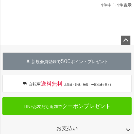
4
件中
1
-
4
件表示
ペー
ジト
500
新規会員登録で
ポイントプレゼント
ップ
へ
送料無料
自転車
(北海道・沖縄・離島・一部地域を除く)
クーポンプレゼント
LINEお友だち追加で
お支払い