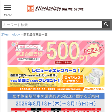
22インチ
24インチ
26インチ
MENU
パーツを選ぶ
パーツ・アクセサリー
21technology
防犯登録商品一覧
ロックキー
カゴ
ポンプ
サドルカバー＆サイクルカバー
ライト
ヘルメット
チャイルドシート＆カバー
タイヤ＆チューブ
その他
並び順
新着順
登録順