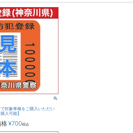
店で対象車種をご購入いただい
り購入可能】
価格
¥
700
税込