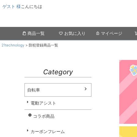
ゲスト 様
こんにちは
商品一覧
お気に入り
マイページ
21technology
防犯登録商品一覧
Category
自転車
電動アシスト
コラボ商品
カーボンフレーム