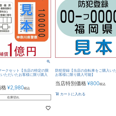
マークセット【当店の特定の限
防犯登録【当店の自転車をご購入い
入いただいたお客様に限り購入
お客様に限り購入可能】
当店特別価格
¥
800
税込
価格
¥
2,980
税込
カートに入れる
在庫切れ