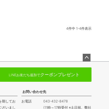
4
件中
1
-
4
件表示
ペー
ジト
クーポンプレゼント
LINEお友だち追加で
ップ
へ
お問い合わせ先
を期してお
お電話
043-432-8478
ございまし
(11時～17時受付 ※土日祝、弊社