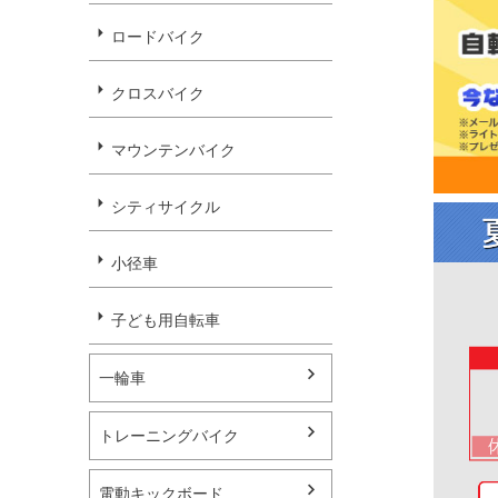
キーワー
ロードバイク
価格
クロスバイク
マウンテンバイク
タイプで
電動ア
シティサイクル
通勤・
子ども
小径車
パーツ
子ども用自転車
タイヤサ
指定な
一輪車
22イ
トレーニングバイク
パーツを
パーツ
電動キックボード