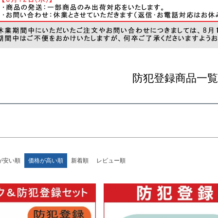
カバー＆サイクルカバー
ライト
ヘルメット
ルドシート＆カバー
タイヤ＆チューブ
その他
登録順
価格が安い順
価格が高い順
順
レビュー順
キーワードヒット順
防犯登録商品一覧
検索
が安い順
価格が高い順
新着順
レビュー順