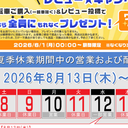
ド
〜
選ぶ
シスト自転車
電動キックボード
スポーツバイク
通学
小径車・ミニベロ
折りたたみ自転車
用
ノーパンクタイヤ
カーボンフレーム
・アクセサリ
イズで選ぶ
し
700c
8インチ
12インチ
20インチ
ンチ
24インチ
26インチ
選ぶ
・アクセサリー
ロックキー
カゴ
ポンプ