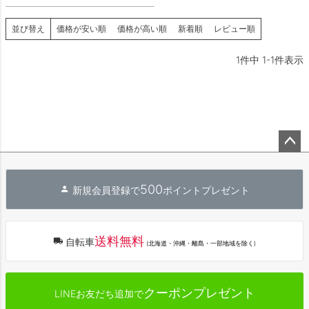
並び替え
価格が安い順
価格が高い順
新着順
レビュー順
1
件中
1
-
1
件表示
ペー
ジト
500
新規会員登録で
ポイントプレゼント
ップ
へ
送料無料
自転車
(北海道・沖縄・離島・一部地域を除く)
クーポンプレゼント
LINEお友だち追加で