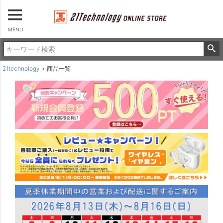
22インチ
24インチ
26インチ
MENU
パーツを選ぶ
パーツ・アクセサリー
21technology
商品一覧
ロックキー
カゴ
ポンプ
サドルカバー＆サイクルカバー
ライト
ヘルメット
チャイルドシート＆カバー
タイヤ＆チューブ
その他
並び順
新着順
登録順