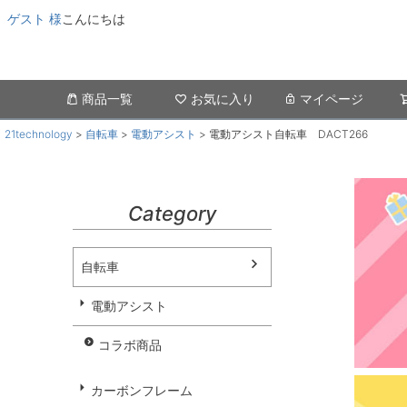
ゲスト 様
こんにちは
商品一覧
お気に入り
マイページ
21technology
自転車
電動アシスト
電動アシスト自転車 DACT266
Category
自転車
電動アシスト
コラボ商品
カーボンフレーム