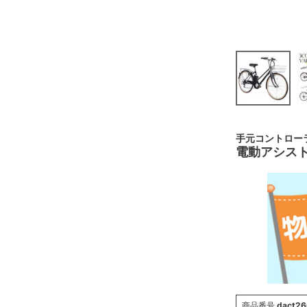
手元コントロー
電動アシスト
商品番号
dact26