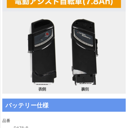
バッテリー仕様
品番
DA78-B