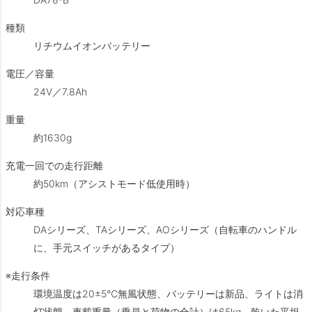
種類
リチウムイオンバッテリー
電圧／容量
24V／7.8Ah
重量
約1630g
充電一回での走行距離
約50km（アシストモード低使用時）
対応車種
DAシリーズ、TAシリーズ、AOシリーズ（自転車のハンドル
に、手元スイッチがあるタイプ）
※走行条件
環境温度は20±5℃無風状態、バッテリーは新品、ライトは消
灯状態。車載重量（乗員と荷物の合計）は65kg、乾いた平坦