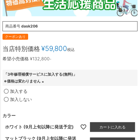
商品番号
dask206
クーポンあり
¥
59,800
当店特別価格
税込
希望小売価格
¥
132,800
-
「3年修理補償サービスに加入する(無料)」
※価格は変わりません
(
加入する
必
加入しない
須
)
カラー
ホワイト (9月上旬以降に発送予定)
カートに入れる
マットブラック (9月上旬以降に発送