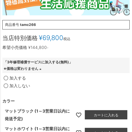
商品番号
tamc266
¥
69,800
当店特別価格
税込
希望小売価格
¥
144,800
-
「3年修理補償サービスに加入する(無料)」
※価格は変わりません
(
加入する
必
加入しない
須
)
カラー
マットブラック (1～3営業日以内に
カートに入れる
発送予定)
マットホワイト (1～3営業日以内に