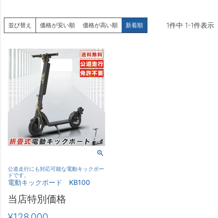
1
件中
1
-
1
件表示
並び替え
価格が安い順
価格が高い順
新着順
公道走行にも対応可能な電動キックボー
ドです。
電動キックボード KB100
当店特別価格
¥
128,000