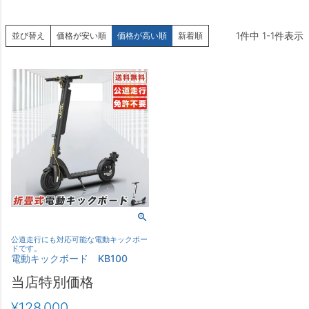
1
件中
1
-
1
件表示
並び替え
価格が安い順
価格が高い順
新着順
公道走行にも対応可能な電動キックボー
ドです。
電動キックボード KB100
当店特別価格
¥
128,000