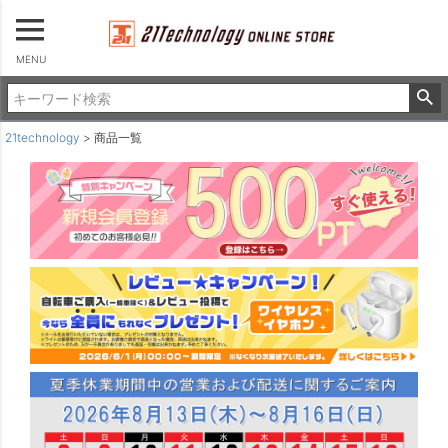
22インチ
24インチ
26インチ
MENU
パーツを選ぶ
パーツ・アクセサリー
21technology
商品一覧
ロックキー
カゴ
ポンプ
サドルカバー＆サイクルカバー
ライト
ヘルメット
チャイルドシート＆カバー
タイヤ＆チューブ
その他
並び順
新着順
登録順