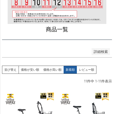
価格が安い順
価格が高い順
優先度順
レビュー順
商品一覧
キーワードヒット順
検索
詳細検索
並び替え
価格が安い順
価格が高い順
新着順
レビュー順
11
件中
1
-
11
件表示