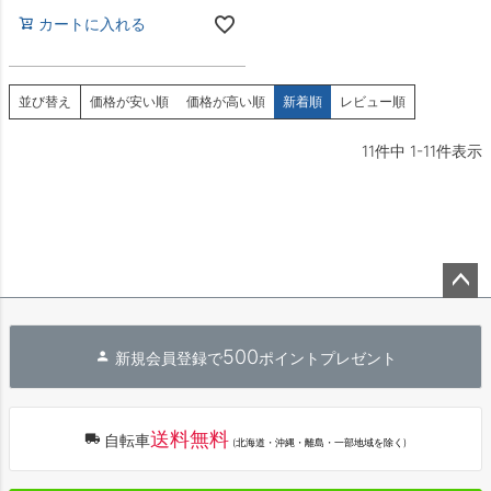
カートに入れる
並び替え
価格が安い順
価格が高い順
新着順
レビュー順
11
件中
1
-
11
件表示
ペー
ジト
500
新規会員登録で
ポイントプレゼント
ップ
へ
送料無料
自転車
(北海道・沖縄・離島・一部地域を除く)