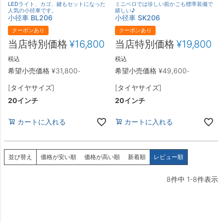
LEDライト、カゴ、鍵もセットになった
ミニベロでは珍しい前かごも標準装備で
人気の小径車です。
嬉しい♪
小径車 BL206
小径車 SK206
クーポンあり
クーポンあり
当店特別価格
¥
16,800
当店特別価格
¥
19,800
税込
税込
希望小売価格
¥
31,800
希望小売価格
¥
49,600
-
-
[タイヤサイズ]
[タイヤサイズ]
20インチ
20インチ
カートに入れる
カートに入れる
並び替え
価格が安い順
価格が高い順
新着順
レビュー順
8
件中
1
-
8
件表示