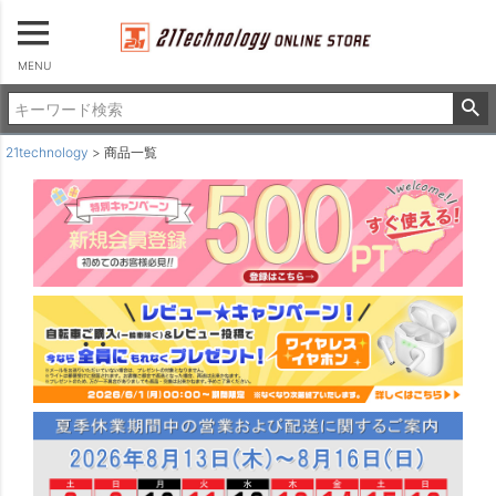
22インチ
24インチ
26インチ
MENU
パーツを選ぶ
パーツ・アクセサリー
21technology
商品一覧
ロックキー
カゴ
ポンプ
サドルカバー＆サイクルカバー
ライト
ヘルメット
チャイルドシート＆カバー
タイヤ＆チューブ
その他
並び順
新着順
登録順