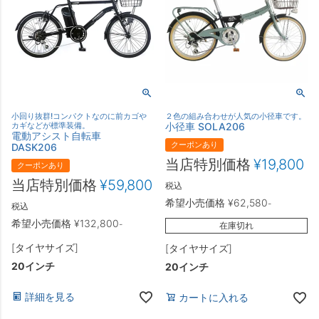
小回り抜群!コンパクトなのに前カゴや
２色の組み合わせが人気の小径車です。
カギなどが標準装備。
小径車 SOLA206
電動アシスト自転車
クーポンあり
DASK206
当店特別価格
¥
19,800
クーポンあり
当店特別価格
¥
59,800
税込
希望小売価格
¥
62,580
-
税込
希望小売価格
¥
132,800
-
在庫切れ
[タイヤサイズ]
[タイヤサイズ]
20インチ
20インチ
詳細を見る
カートに入れる